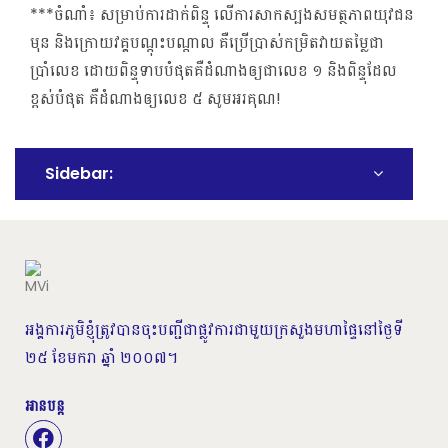
***ចំណាំ៖ សម្រាប់ការដាក់ពិន្ទុ លើការសាកស្បងសមត្ថភាពយុវជន
មុន និងក្រោយវគ្គបណ្តុះបណ្តាល គឺប្រើប្រាស់កម្រិតវាយតម្លៃជា
ប្រាំលេខ ដោយពិន្ទុទាបបំផុតគឺដំណាងឲ្យជាលេខ ១ និងពិន្ទុដែល
ខ្ពស់បំផុត​ គឺដំណាងឲ្យលេខ ៥ សូមអរគុណ!
Sidebar:
អង្គការភូមិខ្ញុំត្រូវបានចុះបញ្ជីជាផ្លូវការជាមួយក្រសួងមហាផ្ទៃនៅថ្ងៃទី
២៥ ខែមករា ឆ្នាំ ២០០៧។
អានបន្ត