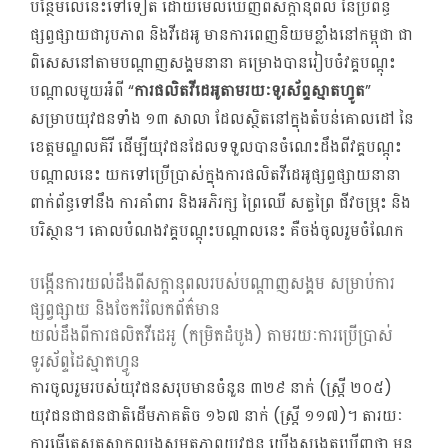
បន្ថែមលើនេះទៅទៀត ដោយមើលឃើញពីសក្តានុពល នៃប្រព័ន្ធ
ផ្សព្វផ្សាយជារូបភាព និងវីដេអូ មានការពេញនិយមខ្លាំងនៅកម្ពុជា ជា
ពិសេសនៅតាមបណ្តាញសង្គមនានា គម្រោងបានរៀបចំវគ្គបណ្តុះ
បណ្តាលមួយអំពី “
ការផលិតវីដេអូតាមរយៈទូរស័ព្ទស្មាតហ្វូត
”
សម្រាបយុវជនទាំង ១៣ សាលា ដែលស្ថិតនៅក្នុងតំបន់គោលដៅ នៃ
ខេត្តមណ្ឌលគិរី ដើម្បីយុវជនដែលទទួលបានចំណេះដឹងពីវគ្គបណ្តុះ
បណ្តាលនេះ យកទៅប្រើប្រាស់ក្នុងការផលិតវីដេអូផ្សព្វផ្សាយនានា
ពាក់ព័ន្ធទៅនឹង ការគាំពារ និងអភិរក្ស ព្រៃឈើ សត្វព្រៃ ជីវចម្រុះ និង
បរិស្ថាន។ គោលបំណងវគ្គបណ្តុះបណ្តាលនេះ គឺចង់ចូលរួមចំណែក
បង្កើនការយល់ដឹងពីសក្តានុពលរបស់បណ្តាញសង្គម សម្រាប់ការ
ផ្សព្វផ្សាយ និងចែករំលែកព័ត៌មាន
យល់ដឹងពីការផលិតវីដេអូ (កម្រិតដំបូង) តាមរយៈការប្រើប្រាស់
ទូរស័ព្ទដៃស្មាតហ្វូន
ការចូលរួមរបស់យុវជនសរុបមានចំនួន ៣២៩ នាក់ (ស្រ្តី ២០៥)
យុវជនជាជនជាតិដើមភាគតិច ១៦៧ នាក់ (ស្ត្រី ១១៧)។ តារយៈ
ការធ្វើតេសត្តសាកល្បងសមត្ថភាពយុវជន យើងសង្កេតឃើញថា មុន