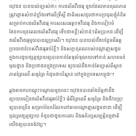
យុវជន បានយល់ច្បាស់ថា៖ ការផលិតវីដេអូ មួយដែលមានគុណភាព
ត្រូវផ្តោតសំខាន់ខ្លាំងទៅលើទ្រឹស្តី ជាពិសេសដូចជាការប្រមូលផ្តុំគំនិត
សម្រាប់ការផលិតវីដេអូ ការសរសរអត្ថបទវីដេអូ និងការរៀបចំ
ផែនការមុនពេលផលិតវីដេអូ ទើបជាគន្លឺះសំខាន់ៗពិតប្រាកដ ដើម្បី
ផលិតវីដេអូមួយបានល្អប្រសើរ។ យុវជន បានយល់ដឹងបន្ថែមពីអត្ថ
ប្រយោជន៍របស់វីដេអូអប់រំខ្លីៗ និងសក្តានុពលរបស់បណ្តាញសង្គម
ក្នុងការជួយផ្សព្វផ្សាយឲ្យបានកាន់តែទូលំទូលាយទៅកាន់ សហគមន៍
មូលដ្ឋាន និងប្រជាជនក្នុងប្រទេស ឲ្យយល់ដឹងកាន់តែច្បាស់ពីស្ថាន
ភាពព្រៃឈើ សត្វព្រៃ ក៏ដូចជាបរិស្ថាន នៅក្នុងប្រទេសកម្ពុជា។
ឆ្លងតាមការបណ្តុះបណ្តាលមួយនេះ យុវជនបានតាំងចិត្តថានឹង
ព្យាយាមរៀនផលិតវីដេអូអប់រំខ្លីៗ អំពីព្រៃឈើ សត្វព្រៃ និងជីវចម្រុះ
ឲ្យបានច្រើន សម្រាប់ចែករំលែកនៅតាមបណ្តាញសង្គមនានា ដើម្បី
ចូលរួមផ្សព្វផ្សាយ ក៏ដូចជាជួយការពារ និងអភិរក្សសម្បត្តិធម្មជាតិ
យើងឲ្យបានគង់វង្ស។