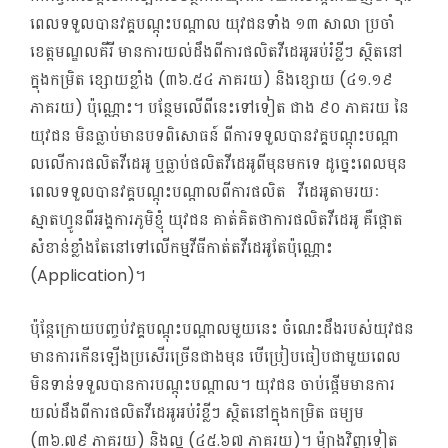
ពេលទទួលបានវគ្គបណ្តុះបណ្តាល យុវជនទាំង ១៣ សាលា ប្រចាំ
ខេត្តមណ្ឌលគីរី មានការយល់ដឹងពីការផលិតវីដេអូអប់រំខ្លីៗ ស្ថិតនៅ
ក្នុងកម្រិត ខ្សោយខ្លាំង (៣៦.៥៤ ភាគរយ) និងខ្សោយ (៤១.១៩
ភាគរយ) ប៉ុណ្ណោះ។ បន្ថែមលើពីនេះទៅទៀត​ ជាង ៩០ ភាគរយ នៃ
យុវជន មិនធ្លាប់មានបទពិសោធន៍ ពីការទទួលបានវគ្គបណ្តុះបណ្តា
លលើការផលិតវីដេអូ ឬធ្លាប់ផលិតវីដេអូពីមុនមកទេ ដូច្នេះពេលមុន
ពេលទទួលបានវគ្គបណ្តុះបណ្តាលពីការផលិត វីដេអូតាមរយៈ
ស្មាតហ្វូនពីអង្គការភូមិខ្ញុំ យុវជន គាត់គិតថាការផលិតវីដេអូ គឺផ្តោត
សំខាន់ខ្លាំងតែនៅទៅលើកម្មវីធីកាត់តវីដេអូតែប៉ុណ្ណោះ
(Application)។
ប៉ុន្តែក្រោយបញ្ចប់វគ្គបណ្តុះបណ្តាលមួយនេះ ចំណេះដឹងរបស់យុវជន
មានការកើនឡើងប្រសើរច្រើនជាងមុន បើប្រៀបធៀបជាមួយពេល
មិនទាន់ទទួលបានការបណ្តុះបណ្តាល។ យុវជន ចាប់ផ្តើមមានការ
យល់ដឹងពីការផលិតវីដេអូអប់រំខ្លីៗ ស្ថិតនៅក្នុងកម្រិត ធម្យម
(៣៦.៧៩ ភាគរយ) និងល្អ (៤៥.៦៧ ភាគរយ)។ ម៉្យាងវិញទៀត