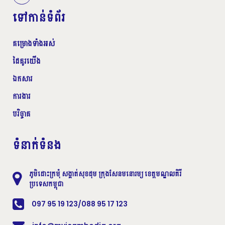
ទៅកាន់ទំព័រ
គម្រោងទាំងអស់
ដៃគូរយើង
ឯកសារ
ការងារ
បរិច្ចាគ
ទំនាក់ទំនង
ភូមិដោះក្រមុំ សង្គាត់សុខដុម ក្រុងសែនមនោរម្យ ខេត្តមណ្ឌលគិរី
ប្រទេសកម្ពុជា
097 95 19 123/088 95 17 123