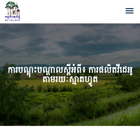
ការបណ្តុះបណ្តាលស្តីអំពី៖ ការផលិតវីដេអូ
តាមរយៈស្មាតហ្វូត