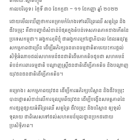
តាមរយៈស្មាតហ្វូត
កាលបរិច្ចេទ៖
ថ្ងៃទី ៣០ ខែកក្តដា – ១១ ខែកញ្ញា ឆ្នាំ ២០២២
ដោយមើលឃើញថាការគម្រាមកំហែងទៅលើព្រៃឈើ សត្វព្រៃ និង
ជីវចម្រុះ គឺជាបញ្ហាដ៏សំខាន់បំផុតក្នុងតំបន់ទេសភាពភាគខាងកើតនៃ
ប្រទេសកម្ពុជា។ អង្គការភូមិខ្ញុំ ជាអង្គការក្រៅរដ្ឋាភិបាល ដែលអនុវត្ត
សកម្មភាពជាច្រើន ដើម្បីអភិរក្សធនធាន​ធម្មជាតិតាមរយះការផ្តល់
សិទ្ធិអំណាចដល់សហគមន៍ជនជាតិដើមភាគតិចដូចជា សហគមន៍
តំបន់ការពារធម្មជាតិ បណ្តាញស្រ្តីជនជាតិដើម្បីភាគតិច និងបណ្តាញ
យុវជនជនជាតិដើម្បីភាគតិច។
គម្រោង៖ សកម្មភាពយុវជន ដើម្បីការអភិរក្សបរិស្ថាន និងជីវចម្រុះ
បានផ្តោតសំខាន់លើការចូលរួមពីយុវជន ដើម្បីបង្កើនសមត្ថភាពនៃ
ការផ្សព្វផ្សាយអំពីព្រៃឈើ សត្វព្រៃ ជីវចម្រុះ និងបរិស្ថាន ឲ្យទូលំ
ទូលាយ ជាពិសេសទៅដល់សហគមន៍មូលដ្ឋានប្រកដដោយ
ប្រសិទ្ធិភាព។