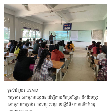
ម្ចាស់ជំនួយ៖
USAID
គម្រោង៖
សកម្មភាពយុវជន ដើម្បីការអភិរក្សបរិស្ថាន និងជីវចម្រុះ
សកម្មភាពគម្រោង៖ ការបណ្តុះបណ្តាលស្តីអំពី៖ ការផលិតវីដេអូ