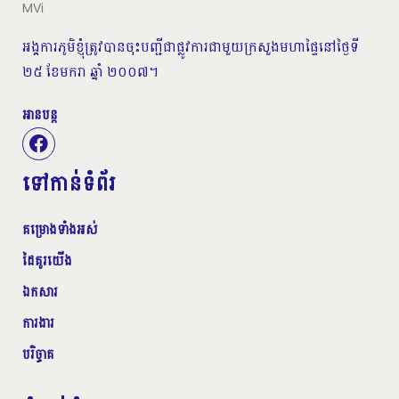
អង្គការភូមិខ្ញុំត្រូវបានចុះបញ្ជីជាផ្លូវការជាមួយក្រសួងមហាផ្ទៃនៅថ្ងៃទី
២៥ ខែមករា ឆ្នាំ ២០០៧។
អានបន្ត
ទៅកាន់ទំព័រ
គម្រោងទាំងអស់
ដៃគូរយើង
ឯកសារ
ការងារ
បរិច្ចាគ