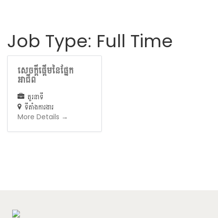
Job Type:
Full Time
សេចក្តីផ្តើមនៃផ្នែក
អាជីព
តួរនាទី
ទីតាំងការងារ
More Details