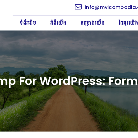
info@mvicambodia.
ទំព័រដើម
អំពីយើង
គម្រោងយើង
ដៃគូរយើ
mp For WordPress: Form