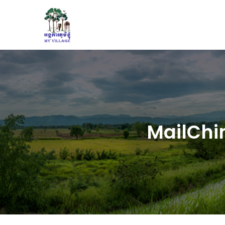
MailChi