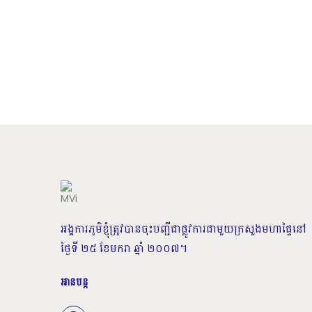
អង្គការភូមិខ្ញុំត្រូវបានចុះបញ្ជីជាផ្លូវការជាមួយក្រសួងមហាផ្ទៃនៅ
ថ្ងៃទី ២៥ ខែមករា ឆ្នាំ ២០០៧។
អានបន្ត