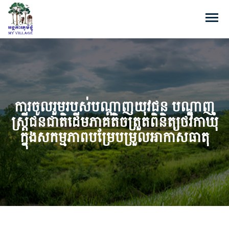
ការចូលរួមរបស់បណ្តាញយុវជន បណ្តាញ
ស្ត្រីជនជាតិដើមភាគតិចត្រួតពិនិត្យថវិកាឃុំ
ក្នុងសកម្មភាពបម្រែបម្រួលអាកាសធាតុ