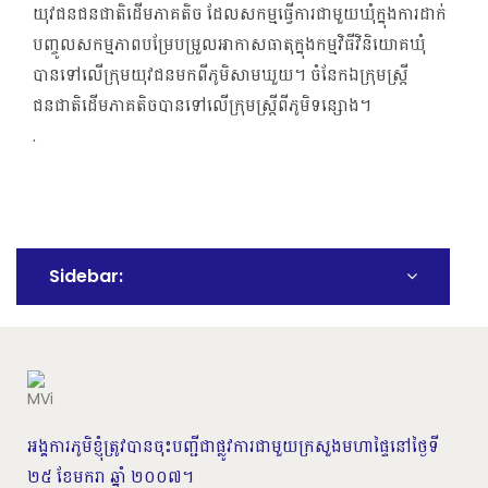
យុវជនជនជាតិដើមភាគតិច ដែលសកម្មធ្វើការជាមួយឃុំក្នុងការដាក់
បញ្ចូលសកម្មភាពបម្រែបម្រួលអាកាសធាតុក្នុងកម្មវិធីវិនិយោគឃុំ
បានទៅលើក្រុមយុវជនមកពីភូមិសាមឃួយ។ ចំនែកឯក្រុមស្រ្តី
ជនជាតិដើមភាគតិចបានទៅលើក្រុមស្រ្តីពីភូមិទន្សោង។
.
Sidebar:
អង្គការភូមិខ្ញុំត្រូវបានចុះបញ្ជីជាផ្លូវការជាមួយក្រសួងមហាផ្ទៃនៅថ្ងៃទី
២៥ ខែមករា ឆ្នាំ ២០០៧។