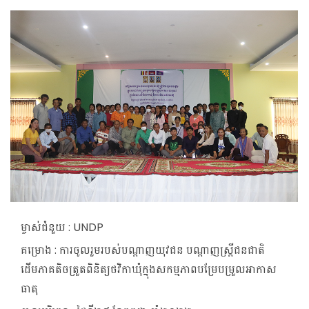
ម្ចាស់ជំនួយ :
UNDP
គម្រោង :
ការចូលរួមរបស់បណ្តាញយុវជន​ បណ្តាញស្ត្រីជនជាតិ
ដើមភាគតិចត្រួតពិនិត្យថវិកាឃុំក្នុងសកម្មភាពបម្រែបម្រួលអាកាស
ធាតុ