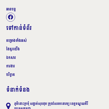
អានបន្ត
ទៅកាន់ទំព័រ
គម្រោងទាំងអស់
ដៃគូរយើង
ឯកសារ
ការងារ
បរិច្ចាគ
ទំនាក់ទំនង
ភូមិដោះក្រមុំ សង្គាត់សុខដុម ក្រុងសែនមនោរម្យ ខេត្តមណ្ឌលគិរី
ប្រទេសកម្ពុជា