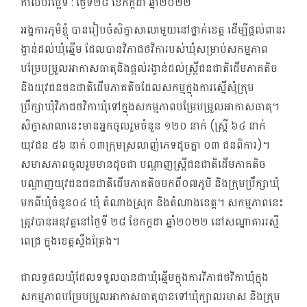
កាលបរិច្ឆេទ :
ថ្ងៃទី២៨ ខែកក្កដា ឆ្នាំ២០២២
អង្គការភូមិខ្ញុំ បានរៀបចំសិក្ខាសាលាមួយនៅថ្នាក់ខេត្ត ដើម្បីផ្តល់ពានរ
ង្វាន់ដល់ឃុំឆ្មើម ដែលបានវិភាជថវិការបស់ឃុំសម្រាប់សកម្មភាព
បម្រែបម្រួលអាកាសធាតុនិងផ្តល់រង្វាន់ដល់ស្ត្រីជនជាតិដើមភាគតិច
និងយុវជនជនជាតិដើមភាគតិចដែលសកម្មក្នុងការស្នើសុំក្រុម
ប្រឹក្សាឃុំវិភាជថវិកាឃុំទៅក្នុងសកម្មភាពបម្រែបម្រួលអាកាសធាតុ។
សិក្ខាសាលានេះមានអ្នកចូលរួមចំនួន ១២០ នាក់ (ស្ត្រី ៦៤ នាក់
យុវជន ៥៦ នាក់ ០៣ក្រុមស្រលាញ់ភេទដូចគ្នា ០៣ ជនពិការ)។
សមាសភាពចូលរួមមានដូចជា បណ្តាញស្ត្រីជនជាតិដើមភាគតិច
បណ្តាញយុវជនជនជាតិដើមភាគតិចមកពី០៧ភូមិ និងក្រុមប្រឹក្សាឃុំ
មកពីឃុំចំនួន០៤​ ឃុំ តំណាងស្រុក និងតំណាងខេត្ត។ សកម្មភាពនេះ
ត្រូវបានអនុវត្តនៅថ្ងៃទី ២៨ ខែកក្កដា ឆ្នាំ២០២២ នៅសណ្ឋាគាររស្មី
ពេជ្រ ក្នុងខេត្តស្ទឹងត្រែង។
ជាលទ្ធផលឃុំដែលទទួលបានជាឃុំឆ្មើមក្នុងការវិភាជថវិកាឃុំក្នុង
សកម្មភាពបម្រែបម្រួលអាកាសធាតុបានទៅឃុំក្បាលរមាស និងក្រុម