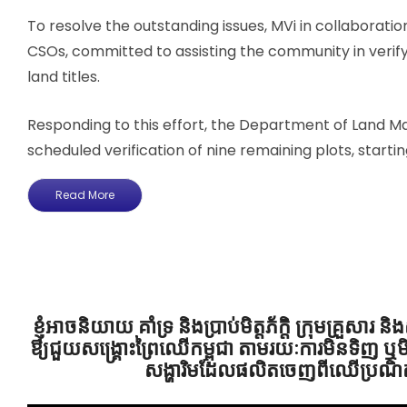
To resolve the outstanding issues, MVi in collaboratio
CSOs, committed to assisting the community in verify
land titles.
Responding to this effort, the Department of Land
scheduled verification of nine remaining plots, starting
Read More
ខ្ញុំអាចនិយាយ គាំទ្រ និងប្រាប់មិត្តភ័ក្តិ ក្រុមគ្រួសារ 
ឱ្យជួយសង្គ្រោះព្រៃឈើកម្ពុជា តាមរយៈការមិនទិញ ឬមិ
សង្ហារិមដែលផលិតចេញពីឈើប្រណិ