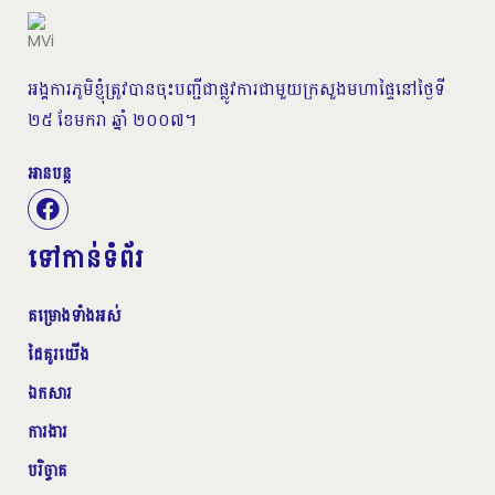
អង្គការភូមិខ្ញុំត្រូវបានចុះបញ្ជីជាផ្លូវការជាមួយក្រសួងមហាផ្ទៃនៅថ្ងៃទី
២៥ ខែមករា ឆ្នាំ ២០០៧។
អានបន្ត
ទៅកាន់ទំព័រ
គម្រោងទាំងអស់
ដៃគូរយើង
ឯកសារ
ការងារ
បរិច្ចាគ