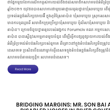
ជាផ្នែកមួយនៃការលើកកម្ពស់ការយល់ដឹងដល់សមាជិកសហគមន៍អំពីព្រំប្រទ
ឆ្នាំ២០២១ យុវជនបានសហការជាមួយអាជ្ញាធរមូលដ្ឋានឃុំសាមឃួយ ដើម្បីដ
ប្រទល់អន្លង់អភិរក្សយាយអ៊ី ក្នុងភូមិស្រែតាប៉ាន ឃុំសាមឃួយ ស្រុកសេសាន
មានការចូលរួមពី សមាជិក​ក្រុមប្រឹក្សា​ឃុំ​សាម​ឃួយ ប៉ូលិស​ឃុំសាមឃួយ និ
តាប៉ាន។ ក្រោមជំនួយខ្នាតតូចរបស់អង្គការ Forumciv គណៈកម្មការស
តាប៉ាន បានស្នើនូវសកម្មភាពមួយចំនួន ដើម្បីធ្វើការផ្សព្វផ្សាយការ
អំពីព្រំប្រទល់តំបន់អភិរក្សរបស់ពួកគេ ពីព្រោះនៅក្នុងតំបន់អភិរក្សមិនត្រូវបា
នេសាទទេ ប្រសិនបើនរណាម្នាក់ធ្វើនេសាទក្នុងតំបន់អន្លង់អភិរក្សនឹងត្រ
សហគមន៍​តាមលក្ខន្តិកៈសហគមន៍នេសាទ។
Read More
BRIDGING MARGINS: MR. SON BAI 