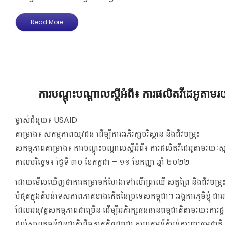
Read More
ការបណ្តុះបណ្តាលស្តីអំពី៖ ការផលិតវីដេអូតាមរយ
ម្ចាស់ជំនួយ៖
USAID
គម្រោង៖
សកម្មភាពយុវជន ដើម្បីការអភិរក្សបរិស្ថាន និងជីវចម្រុះ
សកម្មភាពគម្រោង៖ ការបណ្តុះបណ្តាលស្តីអំពី៖ ការផលិតវីដេអូតាមរយៈស្ម
កាលបរិច្ចេទ៖
ថ្ងៃទី ៣០ ខែកក្តដា – ១១ ខែកញ្ញា ឆ្នាំ ២០២២
ដោយមើលឃើញថាការគម្រាមកំហែងទៅលើព្រៃឈើ សត្វព្រៃ និងជីវចម្រុះ គ
បំផុតក្នុងតំបន់ទេសភាពភាគខាងកើតនៃប្រទេសកម្ពុជា។ អង្គការភូមិខ្ញុំ ជាអង
ដែលអនុវត្តសកម្មភាពជាច្រើន ដើម្បីអភិរក្សធនធាន​ធម្មជាតិតាមរយះការផ្ត
ដល់សហគមន៍ជនជាតិដើមភាគតិចដូចជា សហគមន៍តំបន់ការពារធម្មជាតិ បណ