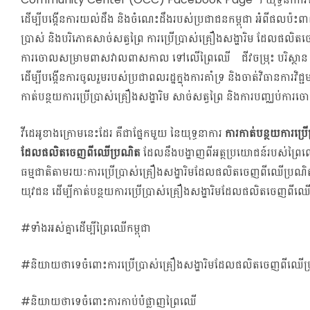
ដើម្បីបង្កើនការយល់ដឹង និងចំណេះដឹងរបស់ប្រជាជនកម្ពុជា អំពីផលប៉ះពាល
ប្រាស់ និងបរិភោគសាច់សត្វព្រៃ ការប្រើប្រាស់គ្រឿងសង្ហារិម ដែលផលិ
ការចោលសម្រាមពាសវាលពាសកាល ទៅលើព្រៃឈើ ជីវចម្រុះ បរិស្ថាន 
ដើម្បីបង្កើនការចូលរួមរបស់ប្រជាពលរដ្ឋក្នុងការគាំទ្រ និងចាត់វិធានការវ
កាត់បន្ថយការប្រើប្រាស់គ្រឿងសង្ហារិម សាច់សត្វព្រៃ និងការបញ្ឈប់ការច
វីដេអូខាងក្រោមនេះដែរ គឺជាផ្នែកមួយ នៃយុទ្ធនាការ
ការកាត់បន្ថយការប្រើ
ដែលផលិតចេញពីឈើប្រណិត
ដែលនឹងបង្ហាញពីអត្ថប្រយោជន៍របស់ព្រៃ
ធម្មជាតិតាមរយៈការប្រើប្រាស់គ្រឿងសង្ហារិមដែលផលិតចេញពីឈើប្រណិ
យុវជន ដើម្បីកាត់បន្ថយការប្រើប្រាស់គ្រឿងសង្ហារិមដែលផលិតចេញពី
#ទាំងអស់គ្នាដើម្បីព្រៃឈើកម្ពុជា
#និយាយថាទេចំពោះការប្រើប្រាស់គ្រឿងសង្ហារិមដែលផលិតចេញពីឈើប
#និយាយថាទេចំពោះការកាប់បំផ្លាញព្រៃឈើ