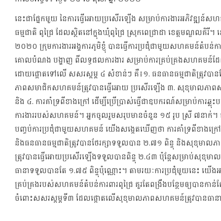
នេះជាផ្នែកមួយ នៃការធ្វើអោយប្រសើរឡើង សម្រាប់ការងារអភិវឌ្ឍន៍សហ
ធម្មជាតិ ពូជ្រៃ ដែលស្ថិតនៅក្នុងឃុំពូជ្រៃ ស្រុកពេជ្រាដា ខេត្តមណ្ឌលគិរី។ ន
២០២០ ក្រុមការងារអង្គការភូមិខ្ញុំ បានធ្វើការប្រជុំជាមួយសហគមន៍តំបន់ការព
គោលបំណង បង្ហាញ ពីលទ្ធផលការងារ សម្រាប់ការគ្រប់គ្រងសហគមន៍ដែ
ដោយផ្តោតទៅលើ សសរស្តម្ភ​ ៤ សំខាន់ៗ គឺ៖១. ធនធានធម្មជាតិត្រូវបានថ
ភាពសមាជិកសហគមន៍ត្រូវបានធ្វើអោយ ប្រសើរឡើង ៣. សុខុមាលភាពស
និង ៤. ការគាំទ្រពីខាងក្រៅ ដើម្បីប្រើប្រាស់ធ្វើជា​ឧបករណ៍សម្រាប់ការឆ្លុះបញ
ការងាររបស់សហគមន៍។ អ្នកចូលរួមសរុបមានចំនួន ១៥ រូប ស្រី ៧នាក់។
បញ្ចប់ការប្រជុំជាមួយសហគមន៍ យើងសង្កេតឃើញថា ការគាំទ្រពីខាងក្រៅ​
និងធនធានធម្មជាតិត្រូវបានថែរក្សាទទួលបាន ២.៧១ ពិន្ទុ និងសុខុម
ត្រូវបានធ្វើអោយប្រសើរឡើងទទួលបានពិន្ទុ ២.៤៣ ប៉ុន្តែសម្រាប់សុខុម
ធានាទទួលបានតែ ១.៧៥ ពិន្ទុប៉ុណ្ណោះ។ តាមរយៈការប្រជុំមួយនេះ យើងអ
គ្រប់គ្រង​របស់សហគមន៍តំបន់ការពារពូជ្រៃ គួរតែពង្រឹងបន្ថែមឲ្យបានកាន់តែ
ចំពោះសសរស្តម្ភទី៣ ដែលផ្តោតលើ​សុខុមាលភាពសហគមន៍ត្រូវបានធាន