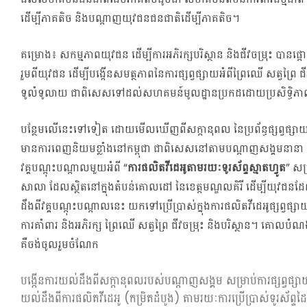
ដើម្បីភាគតិច និងបណ្តាញយុវជនជនជាតិដើម្បីភាគតិច។
គម្រោង៖ សកម្មភាពយុវជន ដើម្បីការអភិរក្សបរិស្ថាន និងជីវចម្រុះ បានផ
រួមពីយុវជន ដើម្បីបង្កើនសមត្ថភាពនៃការផ្សព្វផ្សាយអំពីព្រៃឈើ សត្វព្រៃ ជីវ
ទូលំទូលាយ ជាពិសេសទៅដល់សហគមន៍មូលដ្ឋានប្រកដដោយប្រសិទ្ធិភ
បន្ថែមលើនេះទៅទៀត ដោយមើលឃើញពីសក្តានុពល នៃប្រព័ន្ធផ្សព្វផ្សាយជ
មានការពេញនិយមខ្លាំងនៅកម្ពុជា ជាពិសេសនៅតាមបណ្តាញសង្គមនានា
វគ្គបណ្តុះបណ្តាលមួយអំពី “
ការផលិតវីដេអូតាមរយៈទូរស័ព្ទស្មាតហ្វូត
” សម
សាលា ដែលស្ថិតនៅក្នុងតំបន់គោលដៅ នៃខេត្តមណ្ឌលគិរី ដើម្បីយុវជ
ដឹងពីវគ្គបណ្តុះបណ្តាលនេះ យកទៅប្រើប្រាស់ក្នុងការផលិតវីដេអូផ្សព្វផ្សា
ការគាំពារ និងអភិរក្ស ព្រៃឈើ សត្វព្រៃ ជីវចម្រុះ និងបរិស្ថាន។ គោលបំ
គឺចង់ចូលរួមចំណែក
បង្កើនការយល់ដឹងពីសក្តានុពលរបស់បណ្តាញសង្គម សម្រាប់ការផ្សព្វផ្ស
យល់ដឹងពីការផលិតវីដេអូ (កម្រិតដំបូង) តាមរយៈការប្រើប្រាស់ទូរស័ព្ទដៃ