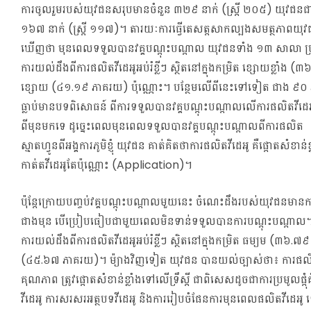
ការចូលរួមរបស់យុវជនសរុបមានចំនួន ៣២៩ នាក់ (ស្រ្តី ២០៥) យុវជន
១៦៧ នាក់ (ស្ត្រី ១១៧)។ តារយៈការធ្វើតេសត្តសាកល្បងសមត្ថភាពយុ
ឃើញថា មុនពេលទទួលបានវគ្គបណ្តុះបណ្តាល យុវជនទាំង ១៣ សាលា ប្រចា
ការយល់ដឹងពីការផលិតវីដេអូអប់រំខ្លីៗ ស្ថិតនៅក្នុងកម្រិត ខ្សោយខ្លាំង 
ខ្សោយ (៤១.១៩ ភាគរយ) ប៉ុណ្ណោះ។ បន្ថែមលើពីនេះទៅទៀត​ ជាង ៩០
ធ្លាប់មានបទពិសោធន៍ ពីការទទួលបានវគ្គបណ្តុះបណ្តាលលើការផលិតវីដេអូ 
ពីមុនមកទេ ដូច្នេះពេលមុនពេលទទួលបានវគ្គបណ្តុះបណ្តាលពីការផលិត 
ស្មាតហ្វូនពីអង្គការភូមិខ្ញុំ យុវជន គាត់គិតថាការផលិតវីដេអូ គឺផ្តោតសំខាន
កាត់តវីដេអូតែប៉ុណ្ណោះ (Application)។
ប៉ុន្តែក្រោយបញ្ចប់វគ្គបណ្តុះបណ្តាលមួយនេះ ចំណេះដឹងរបស់យុវជនមាន
ជាងមុន បើប្រៀបធៀបជាមួយពេលមិនទាន់ទទួលបានការបណ្តុះបណ្តាល។ 
ការយល់ដឹងពីការផលិតវីដេអូអប់រំខ្លីៗ ស្ថិតនៅក្នុងកម្រិត ធម្យម (៣៦.៧
(៤៥.៦៧ ភាគរយ)។ ម៉្យាងវិញទៀត យុវជន បានយល់ច្បាស់ថា៖ ការផល
គុណភាព ត្រូវផ្តោតសំខាន់ខ្លាំងទៅលើទ្រឹស្តី ជាពិសេសដូចជាការប្រមូលផ្ត
វីដេអូ ការសរសរអត្ថបទវីដេអូ និងការរៀបចំផែនការមុនពេលផលិតវីដេអូ ទ