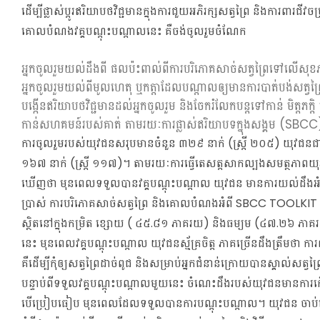
ដើម្បីផ្លាស់ប្តូរឥរិយាបថវិជ្ជមានក្នុងការជួយអភិរក្សសត្វព្រៃ និងការពារជីវចម
គោលបំណងវគ្គបណ្តុះបណ្តាលនេះ គឺចង់ចូលរួមចំណែក
អ្នកចូលរួមយល់ដឹងពី ផលប៉ះពាល់ពីការបរិភោគសាច់សត្វព្រៃទៅលើសុខ
អ្នកចូលរួមយល់ពីមូលហេតុ ឬកត្តាដែលបណ្តាលឲ្យមានការបាត់បង់សត្វព្
បង្កើនឥរិយាបថវិជ្ជមានដល់អ្នកចូលរួម និងចែករំលែកបន្តទៅកាន់ មិត្តភក្តិ 
កាន់សហគមន៍របស់គាត់ តាមរយៈការផ្លាស់ឥរិយាបទក្នុងសង្គម (SBCC
ការចូលរួមរបស់យុវជនសរុបមានចំនួន ៣២៩ នាក់ (ស្រ្តី ២០៥) យុវជន
១៦៧ នាក់ (ស្ត្រី ១១៧)។ តាមរយៈការធ្វើតេសត្តសាកល្បងសមត្ថភាពយ
ឃើញថា មុនពេលទទួលបានវគ្គបណ្តុះបណ្តាល យុវជន មានការយល់ដឹងអំព
ប្រាស់ ការបរិភោគសាច់សត្វព្រៃ និងគោលបំណងអំពី SBCC TOOL
ស្ថិតនៅក្នុងកម្រិត ខ្សោយ ( ៤៥.៨១ ភាគរយ) និងធម្យម (៤៧.២៦ ភាគរយ
នេះ មុនពេលវគ្គបណ្តុះបណ្តាល យុវជនស្ម័គ្រចិត្ត ភាគច្រើនដឹងត្រឹមថា ការព
គឺដើម្បីកុំឲ្យសត្វព្រៃដាច់ពូជ និងសម្រាប់អ្នកជំនាន់ក្រោយបានស្គាល់សត្វព្រ
បន្ទាប់ពីទទួលវគ្គបណ្តុះបណ្តាលមួយនេះ ចំណេះដឹងរបស់យុវជនមានកា
បើប្រៀបធៀប មុនពេលដែលទទួលបានការបណ្តុះបណ្តាល។ យុវជន ចាប់ផ