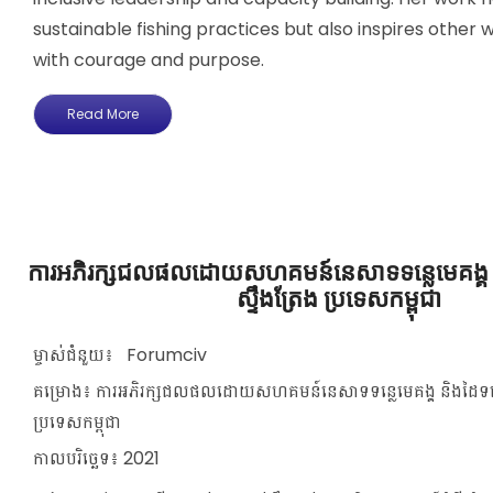
sustainable fishing practices but also inspires other
with courage and purpose.
Read More
ការអភិរក្សជលផលដោយសហគមន៍នេសាទទន្លេមេគង្គ និងដ
ស្ទឹងត្រែង ប្រទេសកម្ពុជា
ម្ចាស់ជំនួយ៖
Forumciv
គម្រោង៖
ការអភិរក្សជលផលដោយសហគមន៍នេសាទទន្លេមេគង្គ និងដៃទន្លេក្ន
ប្រទេសកម្ពុជា
កាលបរិច្ឆេទ៖
2021