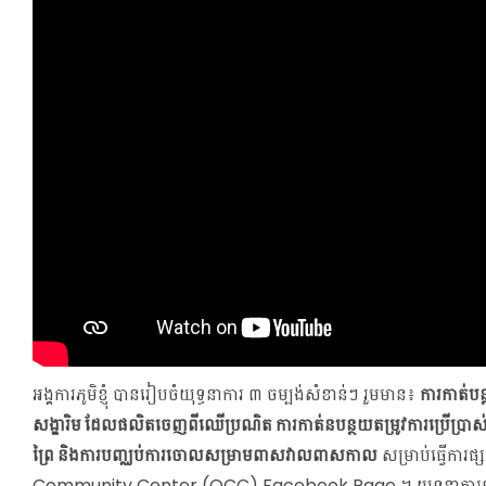
អង្គការភូមិខ្ញុំ បានរៀបចំយុទ្ធនាការ ៣ ចម្បង់សំខាន់ៗ រួមមាន៖
ការកាត់បន
សង្ហារិម ដែលផលិតចេញពីឈើប្រណិត ការកាត់នបន្ថយតម្រូវការប្រើប្រាស
ព្រៃ និងការបញ្ឈប់ការចោលសម្រាមពាសវាលពាសកាល
សម្រាប់ធ្វើការផ
Community Center (OCC) Facebook Page ។ យុទ្ធនាការទាំងន