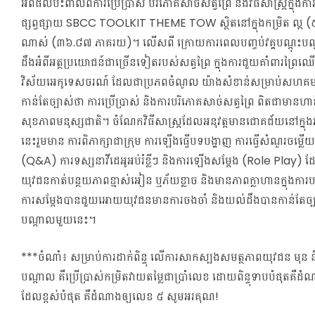
អំពីផលប៉ះពាល់ពីការប្រើប្រាស់ បរិភោគសាច់សត្វព្រៃ និងវិធីសាស្ត្រក្នុងក
ផ្សព្វផ្សាយ SBCC TOOLKIT THEME TOW ស្ថិតនៅក្នុងកម្រិត ល្អ 
ណាស់ (៣៦.៨៧ ភាគរយ)។ លើសពី ក្រោយការពេលបញ្ចប់វគ្គបណ្តុះប
ដឹងអំពីអត្ថប្រយោជន៍ជាច្រើនទៀតរបស់សត្វព្រៃ ក្នុងការជួយគាំពារព្រ
វិស័យអេកូទេសចរណ៍ ដែលជាប្រភពចំណូល យ៉ាងសំខាន់សម្រាប់សហគមន
កាន់តែច្បាស់ថា ការប្រើប្រាស់ និងការបរិភោគសាច់សត្វព្រៃ ពិតជាមានហា
សុខភាពមនុស្សជាតិ។ ចំណែកវិធីសាស្រ្តដែលអនុវត្តមានជោគជ័យនៅក្នុងវ
នេះរួមមាន ការពិភាក្សាជាក្រុម ការឡើងធ្វើបទបង្ហាញ ការធ្វើសំណួរចម្លើយ
(Q&A) ការទស្សនាវីដេអូអប់រំខ្លីៗ និងការឡើងសម្តែង (Role Play) 
យុវជនកាត់បន្ថយភាពខ្មាស់អៀន ឬភ័យខ្លាច និងមានភាពក្លាហានក្នុងកា
ការសម្តែងបានជួយអោយយុវជនមានការចងចាំ និងយល់ដឹងបានកាន់តែច្បាស់
បណ្តាលមួយនេះ។
***ចំណាំ៖ សម្រាប់ការដាក់ពិន្ទុ លើការសាកស្បងសមត្ថភាពយុវជន មុន និ
បណ្តាល គឺប្រើប្រាស់កម្រិតវាយតម្លៃជាប្រាំលេខ ដោយពិន្ទុទាបបំផុតគឺដំណ
ដែលខ្ពស់បំផុត​ គឺដំណាងឲ្យលេខ ៥ សូមអរគុណ!