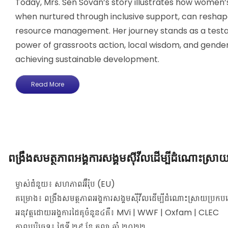
Today, Mrs. Sen Sovan’s story illustrates how women’
when nurtured through inclusive support, can reshap
resource management. Her journey stands as a test
power of grassroots action, local wisdom, and gender
achieving sustainable development.
Read More
ពង្រឹងសមត្ថភាពអង្គការសង្គមស៊ីវីលដើម្បីដំណោះស្
ម្ចាស់ជំនួយ៖ សហភាពអ៊ឺរ៉ុប (EU)
គម្រោង៖ ពង្រឹងសមត្ថភាពអង្គការសង្គមស៊ីវីលដើម្បីដំណោះស្រាយប្រ
អនុវត្តដោយអង្គការដៃគូចំនួន៤គឺ៖ MVi | WWF | Oxfam | CLEC
កាលបរិច្ចេទ៖ ថ្ងៃទី ២៩ ខែ តុលា ឆ្នាំ ២០២២