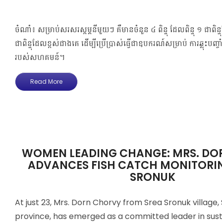
ចំណាំ៖ សម្រាប់សរសរស្តម្ភនីមួយៗ គឺមានចំនួន ៤ ពិន្ទុ ដែលពិន្ទុ ១ ជាព
ជាពិន្ទុដែលខ្ពស់ជាងគេ ដើម្បីប្រើប្រាស់ធ្វើជាឧបករណ៍សម្រាប់​ ការឆ្លុះបញ្ចា
របស់​សហគមន៍។
Read More
WOMEN LEADING CHANGE: MRS. DO
ADVANCES FISH CATCH MONITORIN
SRONUK
At just 23, Mrs. Dorn Chorvy from Srea Sronuk village
province, has emerged as a committed leader in susta