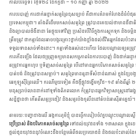
កាលបរិច្ចេទ៖
ថ្ងៃទី២៤ ខែកក្តដា – ១០ កញ្ញា ឆ្នាំ ២០២២
ការបរបាញ់ ការដាក់អន្ទាក់សត្វព្រៃខុសច្បាប់ គឺជាការគំរាមកំហែងដ៏ធំបំផុ
ប្រទេសកម្ពុជា។ តាំងពីដើមមកសាច់សត្វព្រៃ ត្រូវបានគេយល់ថាមានជីជាតិ 
និងព្យាបាលជំងឺនានា តែផ្ទុយទៅវិញ ប្រសិនបើវិធីក្នុងការស្តុកទុក និងចម្អ
ត្រឹមត្រូវ ជាកត្តាដែលអាចបង្ករគ្រោះថ្នាក់យ៉ាងខ្លាំងដល់ជីវិតអ្នកដែលប៉ះព
ទទួលទានសាច់ទាំងនោះ។ កត្តាទាំងអស់នេះហើយ ដែលបណ្តាលឲ្យតម្រូវក
ការកើនឡើង ដែលជម្រុញឲក្យមានសកម្មភាពនៃការបរបាញ់ និងដាក់អន្ទាក់ ដើម្ប
តម្រូវការអ្នកហូប ឬទិញសាច់សត្វព្រៃ បើនៅមានអ្នកបរិភោគសាច់សត្វព្រៃ 
បាត់បង់ និងត្រូវបានសម្លាប់។ សត្វព្រៃមានតួនាទីសំខាន់ណាស់ ក្នុងខ្សែចង្វាក
អេកូឡូស៊ីព្រៃឈើ។ ករណីមួយទៀត គឺជង្ងឺផ្លូវដង្ហើមកូវីដ-១៩ តាំងពីឆ្ន
មនុស្សរាប់លាននាក់នៅទូទាំងពិភពលោក ក៏ត្រូវបានអ្នកវិទ្យាសាស្រ្តនៅ
សន្និដ្ឋានថា កើតពីសត្វប្រជៀវ និងសត្វប៉េងកូលីននៅតំបន់អាស៊ីអាគ្នេយ៍
តាមរយៈបញ្ហាខាងលើ អង្កការភូមិខ្ញុំ បានធ្វើការរៀបចំវគ្គបណ្តុះបណ្តាលស្ត
ប្រើប្រាស់ និងបរិភោគសាច់សត្វព្រៃ
ទៅដល់យុវជនទាំង ១៣សាលា ក្នុងខេត
ផ្តល់ជូនយុវជននូវចំណេះដឹងបន្ថែមអំពីផលប្រយោជន៏ និងផលប៉ះពាល់នៃកា