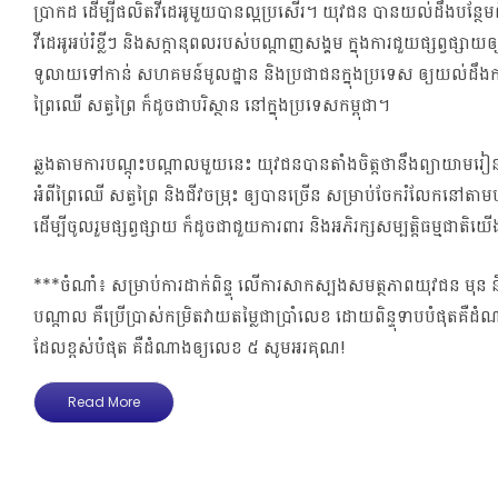
ប្រាកដ ដើម្បីផលិតវីដេអូមួយបានល្អប្រសើរ។ យុវជន បានយល់ដឹងបន្ថែម
វីដេអូអប់រំខ្លីៗ និងសក្តានុពលរបស់បណ្តាញសង្គម ក្នុងការជួយផ្សព្វផ្សាយ
ទូលាយទៅកាន់ សហគមន៍មូលដ្ឋាន និងប្រជាជនក្នុងប្រទេស ឲ្យយល់ដឹងកា
ព្រៃឈើ សត្វព្រៃ ក៏ដូចជាបរិស្ថាន នៅក្នុងប្រទេសកម្ពុជា។
ឆ្លងតាមការបណ្តុះបណ្តាលមួយនេះ យុវជនបានតាំងចិត្តថានឹងព្យាយាមរៀនផល
អំពីព្រៃឈើ សត្វព្រៃ និងជីវចម្រុះ ឲ្យបានច្រើន សម្រាប់ចែករំលែកនៅត
ដើម្បីចូលរួមផ្សព្វផ្សាយ ក៏ដូចជាជួយការពារ និងអភិរក្សសម្បត្តិធម្មជាតិយ
***ចំណាំ៖ សម្រាប់ការដាក់ពិន្ទុ លើការសាកស្បងសមត្ថភាពយុវជន មុន និ
បណ្តាល គឺប្រើប្រាស់កម្រិតវាយតម្លៃជាប្រាំលេខ ដោយពិន្ទុទាបបំផុតគឺដំណ
ដែលខ្ពស់បំផុត​ គឺដំណាងឲ្យលេខ ៥ សូមអរគុណ!
Read More