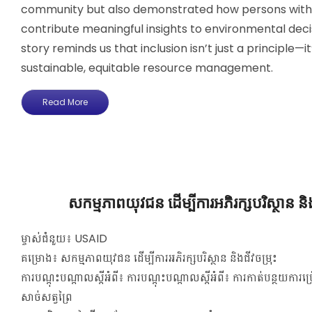
community but also demonstrated how persons with d
contribute meaningful insights to environmental deci
story reminds us that inclusion isn’t just a principle—it
sustainable, equitable resource management.
Read More
សកម្មភាពយុវជន ដើម្បីការអភិរក្សបរិស្ថាន និង
ម្ចាស់ជំនួយ៖ USAID
គម្រោង៖ សកម្មភាពយុវជន ដើម្បីការអភិរក្សបរិស្ថាន និងជីវចម្រុះ
ការបណ្តុះបណ្តាលស្តីអំពី៖
ការបណ្តុះបណ្តាលស្តីអំពី៖ ការកាត់បន្ថយការប្
សាច់សត្វព្រៃ