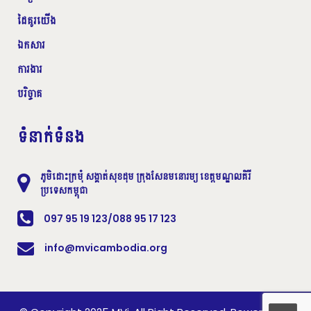
ច្បាស់ថា ការប្រើប្រាស់ និងការបរិភោគសាច់សត្វព្រៃ
ដៃគូរយើង
ពិតជាមានហានិភ័យខ្លាំងណាស់ ចំពោះសុខភាព
ឯកសារ
មនុស្សជាតិ។ ចំណែកវិធីសាស្រ្តដែលអនុវត្តមាន
ជោគជ័យនៅក្នុងវគ្គបណ្តុះបណ្តាលមួយនេះរួមមាន
ការងារ
ការពិភាក្សាជាក្រុម ការឡើងធ្វើបទបង្ហាញ ការធ្វើ
បរិច្ចាគ
សំណួរចម្លើយរវាងក្រុមនីមួយៗ (Q&A) ការទស្សនា
វីដេអូអប់រំខ្លីៗ និងការឡើងសម្តែង (Role Play)
ទំនាក់ទំនង
ដែលអាចជួយជម្រុញឲ្យយុវជនកាត់បន្ថយភាព
ខ្មាស់អៀន ឬភ័យខ្លាច និងមានភាពក្លាហានក្នុងការ
ភូមិដោះក្រមុំ សង្គាត់សុខដុម ក្រុងសែនមនោរម្យ ខេត្តមណ្ឌលគិរី
បញ្ចេញមតិ ជាពិសេសការសម្តែងបានជួយអោយ
ប្រទេសកម្ពុជា
យុវជនមានការចងចាំ និងយល់ដឹងបានកាន់តែច្បាស់
097 95 19 123/088 95 17 123
អំពីវគ្គបណ្តុះបណ្តាលមួយនេះ។
info@mvicambodia.org