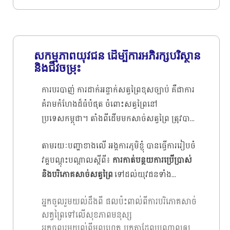
បន្ថយការប្រើប្រាស់គ្រឿងសង្ហារិមដែលផលិត
ចេញពីឈើប្រណិត រួចមក យុវជនអាចយោលដឹងពី
ព្រៃឈើ ក៏ដូចជាបញ្ហារបស់គ្រឿងសង្ហារិមដែលផលិត
ចេញពីឈើប្រណិតរហូតដល់ ៨០ ភាគរយ។ បន្ថែម
សកម្មភាពយុវជន ដើម្បីការអភិរក្សបរិស្ថាន
ពីលើនេះ ឆ្លងតាមការបណ្តុះបណ្តាលមួយនេះ យុវជន
និងជីវចម្រុះ
បានតាំងចិត្តថានឹងកាត់បន្ថយការប្រើប្រាស់គ្រឿង
ការបរបាញ់ ការដាក់អន្ទាក់សត្វព្រៃខុសច្បាប់ គឺជាការ
សង្ហារិមដែលផលិតចេញពីឈើប្រណិត ពីមួយថ្ងៃទៅ
គំរាមកំហែងដ៏ធំបំផុត ចំពោះសត្វព្រៃនៅ
មួយថ្ងៃ ក៏ដូចជាជួយចែករំលែកពីចំណេះដឹងដែលគាត់
ប្រទេសកម្ពុជា។ តាំងពីដើមមកសាច់សត្វព្រៃ ត្រូវបាន
ទទួលបានពីវគ្គបណ្តុះបណ្តាលនេះទៅកាន់ ឪពុកម្តាយ
គេយល់ថាមានជីជាតិ មានឱជារស ប៉ូវកម្លាំង និង
សាច់ញាតិ មិត្តភ័ក្រ និងសហគមន៍ ឲ្យបានកាន់តែបាន
តាមរយៈបញ្ហាខាងលើ អង្កការភូមិខ្ញុំ បានធ្វើការរៀបចំ
ព្យាបាលជំងឺនានា តែផ្ទុយទៅវិញ ប្រសិនបើវិធីក្នុងការ
កាន់តែច្រើនទៀត។ ម៉្យាងវិញទៀត វគ្គបណ្តុះបណ្តាល
វគ្គបណ្តុះបណ្តាលស្តីពី៖
ការកាត់បន្ថយការប្រើប្រាស់
ស្តុកទុក និងចម្អិនសាច់សត្វព្រៃមិនបានត្រឹមត្រូវ ជា
នេះ ក៏បានបង្កើនការគិតវិជ្ជមាន និងរបៀបក្នុងការ
និងបរិភោគសាច់សត្វព្រៃ
ទៅដល់យុវជនទាំង
កត្តាដែលអាចបង្ករគ្រោះថ្នាក់យ៉ាងខ្លាំងដល់ជីវិតអ្នក
និយាយពីបញ្ហាព្រៃឈើ និងគ្រឿងសង្ហារិមដែលផលិត
១៣សាលា ក្នុងខេត្តមណ្ឌលគីរី ដែលផ្តល់ជូនយុវជន
ដែលប៉ះពាល់ សាច់ឆៅ និងអ្នកទទួលទានសាច់ទាំង
ចេញពីឈើប្រណិត ទៅកាន់បងប្អូនសាច់ញាតិក្រុម
អ្នកចូលរួមយល់ដឹងពី ផលប៉ះពាល់ពីការបរិភោគសាច់
នូវចំណេះដឹងបន្ថែមអំពីផលប្រយោជន៏ និងផលប៉ះ
នោះ។ កត្តាទាំងអស់នេះហើយ ដែលបណ្តាលឲ្យ
គ្រួសារ មិត្តភ័ក្រ និងសហគមន៏ ដើម្បីចូលរួមកាត់
សត្វព្រៃទៅលើសុខភាពមនុស្ស
ពាល់នៃការបាត់បង់សត្វព្រៃ និងដើម្បីផ្លាស់ប្តូរ
តម្រូវការសាច់សត្វព្រៃមានការកើនឡើង ដែល
បន្ថយការប្រើប្រាស់គ្រឿងសង្ហារឹមដែលធ្វើចេញពីឈើ
អ្នកចូលរួមយល់ពីមូលហេតុ ឬកត្តាដែលបណ្តាលឲ្យ