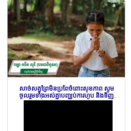
សាច់សត្វព្រៃមិនប្រពៃចំពោះសុខភាព សូម
ចូលរួមទាំងអស់គ្នាបញ្ឈប់ការហូប និងទិញ
សាច់សត្វព្រៃ