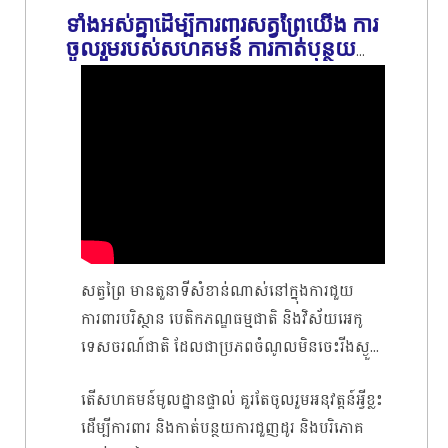
ទាំងអស់គ្នាដើម្បីការពារសត្វព្រៃយើង ការ
ចូលរួមរបស់សហគមន៍ ការកាត់បន្ថយ
ការជួញដូរ និងបរិភោគសាច់សត្វព្រៃ
សត្វព្រៃ មានតួនាទីសំខាន់ណាស់នៅក្នុងការជួយ
ការពារបរិស្ថាន បេតិកភណ្ឌធម្មជាតិ និងវិស័យអេកូ
ទេសចរណ៍ជាតិ ដែលជាប្រភពចំណូលមិនចេះរីងស្ងួត
របស់បងប្អូនសហគមន៍មូលដ្ឋាន និងសេដ្ឋកិច្ចជាតិ។
តើសហគមន៍មូលដ្ឋានផ្ទាល់ គួរតែចូលរួមអនុវត្តន៍អ្វីខ្លះ
ដើម្បីការពារ និងកាត់បន្ថយការជួញដូរ និងបរិភោគ