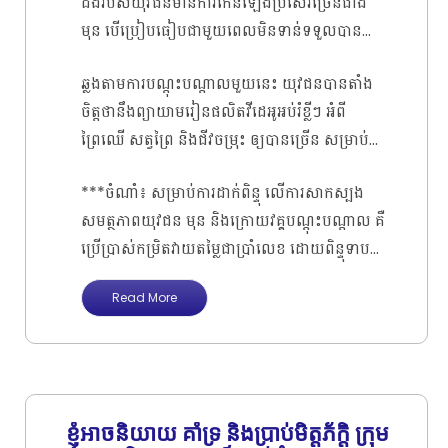
ដឹងរបស់យុវជនមានការកើនឡើងប្រសើរច្រើនជាង
ប្រចាំខេត្តមណ្ឌលគីរី មានការយល់ដឹងពីការផលិត
បញ្ចេញមតិ ជាពិសេសការសម្តែងបានជួយអោយ
មុន បើប្រៀបធៀបជាមួយពេលមិនទាន់ទទួលបានការ
វីដេអូអប់រំខ្លីៗ ស្ថិតនៅក្នុងកម្រិត ខ្សោយខ្លាំង
យុវជនមានការចងចាំ និងយល់ដឹងបានកាន់តែច្បាស់
បណ្តុះបណ្តាល។ យុវជន ចាប់ផ្តើមមានការយល់ដឹងពី
(៣៦.៥៤ ភាគរយ) និងខ្សោយ (៤១.១៩ ភាគរយ)
អំពីវគ្គបណ្តុះបណ្តាលមួយនេះ។
ឆ្លងតាមការបណ្តុះបណ្តាលមួយនេះ យុវជនបានតាំង
ការផលិតវីដេអូអប់រំខ្លីៗ ស្ថិតនៅក្នុងកម្រិត ធម្យម
ប៉ុណ្ណោះ។ បន្ថែមលើពីនេះទៅទៀត​ ជាង ៩០ ភាគរយ
ចិត្តថានឹងព្យាយាមរៀនផលិតវីដេអូអប់រំខ្លីៗ អំពី
(៣៦.៧៩ ភាគរយ) និងល្អ (៤៥.៦៧ ភាគរយ)។
នៃយុវជន មិនធ្លាប់មានបទពិសោធន៍ ពីការទទួលបាន
ព្រៃឈើ សត្វព្រៃ និងជីវចម្រុះ ឲ្យបានច្រើន សម្រាប់
ម៉្យាងវិញទៀត យុវជន បានយល់ច្បាស់ថា៖ ការផលិត
វគ្គបណ្តុះបណ្តាលលើការផលិតវីដេអូ ឬធ្លាប់ផលិត
ចែករំលែកនៅតាមបណ្តាញសង្គមនានា ដើម្បីចូលរួម
វីដេអូ មួយដែលមានគុណភាព ត្រូវផ្តោតសំខាន់ខ្លាំង
វីដេអូពីមុនមកទេ ដូច្នេះពេលមុនពេលទទួលបាន
***ចំណាំ៖ សម្រាប់ការដាក់ពិន្ទុ លើការសាកស្បង
ផ្សព្វផ្សាយ ក៏ដូចជាជួយការពារ និងអភិរក្សសម្បត្តិ
ទៅលើទ្រឹស្តី ជាពិសេសដូចជាការប្រមូលផ្តុំគំនិត
វគ្គបណ្តុះបណ្តាលពីការផលិត វីដេអូតាមរយៈ
សមត្ថភាពយុវជន មុន និងក្រោយវគ្គបណ្តុះបណ្តាល គឺ
ធម្មជាតិយើងឲ្យបានគង់វង្ស។
សម្រាប់ការផលិតវីដេអូ ការសរសរអត្ថបទវីដេអូ និង
ស្មាតហ្វូនពីអង្គការភូមិខ្ញុំ យុវជន គាត់គិតថាការផលិត
ប្រើប្រាស់កម្រិតវាយតម្លៃជាប្រាំលេខ ដោយពិន្ទុទាប
ការរៀបចំផែនការមុនពេលផលិតវីដេអូ ទើបជាគន្លឺះ
វីដេអូ គឺផ្តោតសំខាន់ខ្លាំងតែនៅទៅលើកម្មវីធីកាត់ត
បំផុតគឺដំណាងឲ្យជាលេខ ១ និងពិន្ទុដែលខ្ពស់បំផុត​ គឺ
សំខាន់ៗពិតប្រាកដ ដើម្បីផលិតវីដេអូមួយបានល្អ
វីដេអូតែប៉ុណ្ណោះ (Application)។
Read More
ដំណាងឲ្យលេខ ៥ សូមអរគុណ!
ប្រសើរ។ យុវជន បានយល់ដឹងបន្ថែមពីអត្ថប្រយោជន៍
របស់វីដេអូអប់រំខ្លីៗ និងសក្តានុពលរបស់បណ្តាញ
សង្គម ក្នុងការជួយផ្សព្វផ្សាយឲ្យបានកាន់តែទូលំ
ទូលាយទៅកាន់ សហគមន៍មូលដ្ឋាន និងប្រជាជនក្នុង
ប្រទេស ឲ្យយល់ដឹងកាន់តែច្បាស់ពីស្ថានភាពព្រៃឈើ
ខ្ញុំអាចនិយាយ គាំទ្រ និងប្រាប់មិត្តភ័ក្តិ ក្រុម