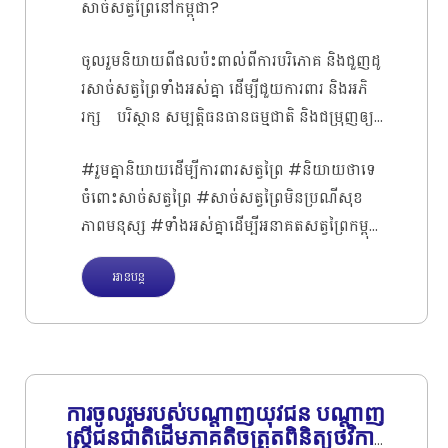
សាច់សត្វព្រៃនៅកម្ពុជា?
ចូលរួមនិយាយពីផលប៉ះពាល់ពីការបរិភោគ និងជួញដូ
រសាច់សត្វព្រៃទាំងអស់គ្នា ដើម្បីជួយការពារ និងអភិ
រក្ស បរិស្ថាន សម្បត្តិធនធានធម្មជាតិ និងជម្រុញឲ្យ
វិស័យអេកូទេសចរណ៍ក្នុងស្រុកឲ្យកាន់តែមានកភាព
#រួមគ្នានិយាយដើម្បីការពារសត្វព្រៃ #និយាយថាទេ
រីកចម្រើនឡើងជាលំដាប់ ដើម្បីធានាបាននូវចីរភាព
ចំពោះសាច់សត្វព្រៃ #សាច់សត្វព្រៃមិនប្រណីសុខ
សេដ្ឋកិច្ចសហគមន៍មូលដ្ឋាន និងសេដ្ឋកិច្ចជាតិយើង។
ភាពមនុស្ស #ទាំងអស់គ្នាដើម្បីអនាគតសត្វព្រៃកម្ពុជា
#យុទ្ធនាការអន្ទាក់សូន្យ ​​#សត្វព្រៃមិនមែនជាឪសថ
អានបន្ត
ព្យាបាល ជម្ងឺទេ
ការចូលរួមរបស់បណ្តាញយុវជន បណ្តាញ
ស្ត្រីជនជាតិដើមភាគតិចត្រួតពិនិត្យថវិកាឃុំ