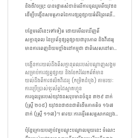
និងជីវចម្រុះ បានផ្តោតសំខាន់លើការចូលរួមពីយុវជន
តាមរយះការផ្តល់សិទ្ធិអំណាចដល់សហគមន៍ជនជាតិ
កម្រិត ល្អ (៥០.០៥ ភាគរយ) និងល្អណាស់
ដើម្បីបង្កើនសមត្ថភាពនៃការផ្សព្វផ្សាយអំពីព្រៃឈើ
ដើមភាគតិចដូចជា សហគមន៍តំបន់ការពារធម្មជាតិ
(៣៦.៨៧ ភាគរយ)។ លើសពី ក្រោយការពេលបញ្ចប់
សត្វព្រៃ ជីវចម្រុះ និងបរិស្ថាន ឲ្យទូលំទូលាយ ជា
បណ្តាញស្រ្តីជនជាតិដើម្បីភាគតិច និងបណ្តាញយុវជន
វគ្គបណ្តុះបណ្តាល យុវជន បានយល់ដឹងអំពីអត្ថ
បន្ថែមលើនេះទៅទៀត ដោយមើលឃើញពី
ពិសេសទៅដល់សហគមន៍មូលដ្ឋានប្រកដដោយ
ជនជាតិដើម្បីភាគតិច។
ប្រយោជន៍ជាច្រើនទៀតរបស់សត្វព្រៃ ក្នុងការជួយ
សក្តានុពល នៃប្រព័ន្ធផ្សព្វផ្សាយជារូបភាព និងវីដេអូ
ប្រសិទ្ធិភាព។
គាំពារព្រៃឈើ តាមរយៈការលើកស្ទួយវិស័យអេកូ
មានការពេញនិយមខ្លាំងនៅកម្ពុជា ជាពិសេសនៅតាម
ទេសចរណ៍ ដែលជាប្រភពចំណូល យ៉ាងសំខាន់
បណ្តាញសង្គមនានា គម្រោងបានរៀបចំវគ្គបណ្តុះ
សម្រាប់សហគមន៍មូលដ្ឋាន និងយល់ដឹងកាន់តែ
បង្កើនការយល់ដឹងពីសក្តានុពលរបស់បណ្តាញសង្គម
បណ្តាលមួយអំពី “
ការផលិតវីដេអូតាមរយៈទូរស័ព្ទ
ច្បាស់ថា ការប្រើប្រាស់ និងការបរិភោគសាច់សត្វព្រៃ
សម្រាប់ការផ្សព្វផ្សាយ និងចែករំលែកព័ត៌មាន
ស្មាតហ្វូត
” សម្រាបយុវជនទាំង ១៣ សាលា ដែលស្ថិត
ពិតជាមានហានិភ័យខ្លាំងណាស់ ចំពោះសុខភាព
យល់ដឹងពីការផលិតវីដេអូ (កម្រិតដំបូង) តាមរយៈ
នៅក្នុងតំបន់គោលដៅ នៃខេត្តមណ្ឌលគិរី ដើម្បីយុវជន
មនុស្សជាតិ។ ចំណែកវិធីសាស្រ្តដែលអនុវត្តមាន
ការប្រើប្រាស់ទូរស័ព្ទដៃស្មាតហ្វូន
ដែលទទួលបានចំណេះដឹងពីវគ្គបណ្តុះបណ្តាលនេះ
ជោគជ័យនៅក្នុងវគ្គបណ្តុះបណ្តាលមួយនេះរួមមាន
ការចូលរួមរបស់យុវជនសរុបមានចំនួន ៣២៩ នាក់
យកទៅប្រើប្រាស់ក្នុងការផលិតវីដេអូផ្សព្វផ្សាយនានា
ការពិភាក្សាជាក្រុម ការឡើងធ្វើបទបង្ហាញ ការធ្វើ
(ស្រ្តី ២០៥) យុវជនជាជនជាតិដើមភាគតិច ១៦៧
ពាក់ព័ន្ធទៅនឹង ការគាំពារ និងអភិរក្ស ព្រៃឈើ សត្វ
សំណួរចម្លើយរវាងក្រុមនីមួយៗ (Q&A) ការទស្សនា
នាក់ (ស្ត្រី ១១៧)។ តារយៈការធ្វើតេសត្តសាកល្បង
ព្រៃ ជីវចម្រុះ និងបរិស្ថាន។ គោលបំណងវគ្គបណ្តុះ
វីដេអូអប់រំខ្លីៗ និងការឡើងសម្តែង (Role Play)
សមត្ថភាពយុវជន យើងសង្កេតឃើញថា មុនពេល
បណ្តាលនេះ គឺចង់ចូលរួមចំណែក
ដែលអាចជួយជម្រុញឲ្យយុវជនកាត់បន្ថយភាព
ប៉ុន្តែក្រោយបញ្ចប់វគ្គបណ្តុះបណ្តាលមួយនេះ ចំណេះ
ទទួលបានវគ្គបណ្តុះបណ្តាល យុវជនទាំង ១៣ សាលា
ខ្មាស់អៀន ឬភ័យខ្លាច និងមានភាពក្លាហានក្នុងការ