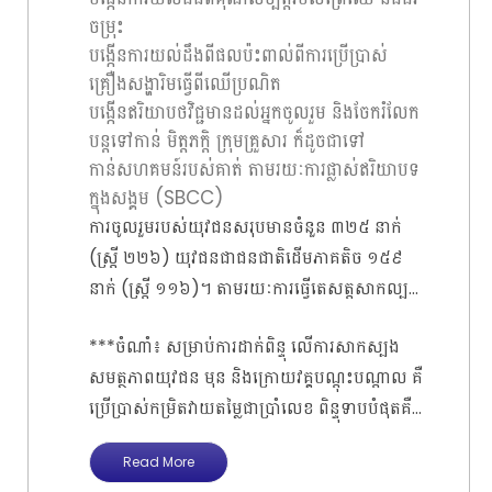
តំបន់គោលដៅ នៃខេត្តមណ្ឌលគិរី ដើម្បីយុវជនដែល
ចម្រុះ
ទទួលបានចំណេះដឹងពីវគ្គបណ្តុះបណ្តាលនេះ យកទៅ
បង្កើនការយល់ដឹងពីផលប៉ះពាល់ពីការប្រើប្រាស់
ប្រើប្រាស់ក្នុងការចូលរួមសកម្មភាពនានា ពាក់ព័ន្ធ
គ្រឿងសង្ហារិមធ្វើពីឈើប្រណិត
ទៅនឹង ការគាំពារ និងអភិរក្ស ព្រៃឈើ។ គោលបំណង
បង្កើនឥរិយាបថវិជ្ជមានដល់អ្នកចូលរួម និងចែករំលែក
វគ្គ បណ្តុះបណ្តាលនេះ គឺចង់ចូលរួមចំណែក
បន្តទៅកាន់ មិត្តភក្តិ ក្រុមគ្រួសារ ក៏ដូចជាទៅ
កាន់សហគមន៍របស់គាត់ តាមរយៈការផ្លាស់ឥរិយាបទ
ក្នុងសង្គម (SBCC)
ការចូលរួមរបស់យុវជនសរុបមានចំនួន ៣២៥ នាក់
(ស្រ្តី ២២៦) យុវជនជាជនជាតិដើមភាគតិច ១៥៩
នាក់ (ស្ត្រី ១១៦)។ តាមរយៈការធ្វើតេសត្តសាកល្បង
សមត្ថភាពយុវជន យើងសង្កេតឃើញថា មុនពេល
***ចំណាំ៖ សម្រាប់ការដាក់ពិន្ទុ លើការសាកស្បង
ទទួលបានវគ្គបណ្តុះបណ្តាល យុវជន មានការយល់
សមត្ថភាពយុវជន មុន និងក្រោយវគ្គបណ្តុះបណ្តាល គឺ
ដឹងប្រមាណតែជាង ៤៣ ភាគរយ ប៉ុណ្ណោះ ទាក់ទង
ប្រើប្រាស់កម្រិតវាយតម្លៃជាប្រាំលេខ ពិន្ទុទាបបំផុតគឺ
ទៅនឹង ព្រៃឈើ និងការប្រើប្រាស់គ្រឿងសង្ហារិម
ដំណាងឲ្យជាលេខ ១ និងពិន្ទុដែលខ្ពស់បំផុត​ គឺ
ដែលផលិតចេញពីឈើប្រណិត។ ប៉ុន្តែ បន្ទាប់ពីទទួល
Read More
ដំណាង ឲ្យលេខ ៥ សូមអរគុណ!
បានវគ្តបណ្តុះបណ្តាលពីអង្គការភូមិខ្ញុំស្តីអំពី៖ ការកាត់