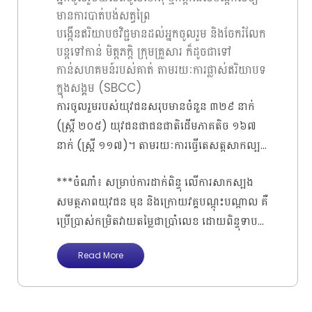
ឥរិយាបថវិជ្ជមានក្នុងការជួយអភិរក្សសត្វព្រៃ និង
ជម្រុញឲក្យមានសកម្មភាពនៃការបរបាញ់ និងដាក់
ប្រណិត ជួយអភិរក្សព្រៃឈើ ជីវចម្រុះ និង បរិស្ថាន។
មានការបាត់បង់សត្វព្រៃ
ការពារជីវចម្រុះនៅកម្ពុជា។ គោលបំណងវគ្គបណ្តុះ
អន្ទាក់ ដើម្បីផ្គត់ផ្គង់ទីផ្សារ និងតម្រូវការអ្នកហូប ឬទិញ
ចំណែកវិធីសាស្រ្តដែលអនុវត្តមានជោគជ័យនៅក្នុង
បង្កើនឥរិយាបថវិជ្ជមានដល់អ្នកចូលរួម និងចែករំលែក
បណ្តាលនេះ គឺចង់ចូលរួមចំណែក
សាច់សត្វព្រៃ បើនៅមានអ្នកបរិភោគសាច់សត្វព្រៃ
វគ្គបណ្តុះបណ្តាលមួយនេះរួមមាន ការពិភាក្សាជាក្រុម
បន្តទៅកាន់ មិត្តភក្តិ ក្រុមគ្រួសារ ក៏ដូចជាទៅ
នោះសត្វព្រៃតែបន្តបាត់បង់ និងត្រូវបានសម្លាប់។ សត្វ
ការឡើងធ្វើបទបង្ហាញ ការធ្វើសំណួរចម្លើយរវាងក្រុម
កាន់សហគមន៍របស់គាត់ តាមរយៈការផ្លាស់ឥរិយាបទ
ព្រៃមានតួនាទីសំខាន់ណាស់ ក្នុងខ្សែចង្វាក់
នីមួយៗ (Q&A) ការទស្សនាវីដេអូអប់រំខ្លីៗ និងការ
ក្នុងសង្គម (SBCC)
ចំណីអាំហារក្នុងប្រព័ន្ធអេកូឡូស៊ីព្រៃឈើ។ ករណីមួយ
ឡើងសម្តែង (Role Play) ដែលអាចជួយ ជម្រុញឲ្យ
ការចូលរួមរបស់យុវជនសរុបមានចំនួន ៣២៩ នាក់
ទៀត គឺជង្ងឺផ្លូវដង្ហើមកូវីដ-១៩ តាំងពីឆ្នាំ ២០១៩
យុវជនកាត់បន្ថយភាពខ្មាស់អៀន ឬភ័យខ្លាច និងមាន
(ស្រ្តី ២០៥) យុវជនជាជនជាតិដើមភាគតិច ១៦៧
បានឆក់យកជីវិតមនុស្សរាប់លាននាក់នៅទូទាំង
ភាពក្លាហានក្នុងការបញ្ចេញមតិ ជាពិសេសការសម្តែង
នាក់ (ស្ត្រី ១១៧)។ តាមរយៈការធ្វើតេសត្តសាកល្បង
ពិភពលោក ក៏ត្រូវបានអ្នកវិទ្យាសាស្រ្តនៅអង្គការសុខ
បានជួយអោយយុវជនមានការចងចាំ និងយល់ដឹង
សមត្ថភាពយុវជន យើងសង្កេតឃើញថា មុនពេល
ភាពពិភពលោក សន្និដ្ឋានថា កើតពីសត្វប្រជៀវ និង
***ចំណាំ៖ សម្រាប់ការដាក់ពិន្ទុ លើការសាកស្បង
បានកាន់តែច្បាស់ពីទំនាក់ទំនងរវាងព្រៃឈើ និងគ្រឿង
ទទួលបានវគ្គបណ្តុះបណ្តាល យុវជន មានការយល់
សត្វប៉េងកូលីននៅតំបន់អាស៊ីអាគ្នេយ៍។
សមត្ថភាពយុវជន មុន និងក្រោយវគ្គបណ្តុះបណ្តាល គឺ
សង្ហារិមមដែលផលិតចេញពីឈើប្រណិត នៅក្នុង
ដឹងអំពីផលប៉ះពាល់ពីការប្រើប្រាស់ ការបរិភោគសាច់
ប្រើប្រាស់កម្រិតវាយតម្លៃជាប្រាំលេខ ដោយពិន្ទុទាប
វគ្គបណ្តុះបណ្តាលមួយនេះ។
សត្វព្រៃ និងគោលបំណងអំពី SBCC TOOLKIT
បំផុតគឺដំណាងឲ្យជាលេខ ១ និងពិន្ទុដែលខ្ពស់បំផុត​ គឺ
FOR THEME TOW ស្ថិតនៅក្នុងកម្រិត ខ្សោយ (
Read More
ដំណាងឲ្យលេខ ៥ សូមអរគុណ!
៤៥.៨១ ភាគរយ) និងធម្យម (៤៧.២៦ ភាគរយ)
ប៉ុណ្ណោះ។ បន្ថែមពីនេះ មុនពេលវគ្គបណ្តុះបណ្តាល
យុវជនស្ម័គ្រចិត្ត ភាគច្រើនដឹងត្រឹមថា ការពារ និងអភិ