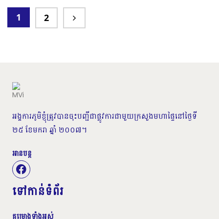
រក្សសត្វព្រៃ គឺដើម្បីកុំឲ្យសត្វព្រៃដាច់ពូជ និងសម្រាប់
1
2
អ្នកជំនាន់ក្រោយបានស្គាល់សត្វព្រៃយើងប៉ុណ្ណោះ។
ប៉ុន្តែបន្ទាប់ពីទទួលវគ្គបណ្តុះបណ្តាលមួយនេះ ចំណេះ
ដឹងរបស់យុវជនមានការកើនឡើងប្រសើរជាងមុន បើ
ប្រៀបធៀប មុនពេលដែលទទួលបានការបណ្តុះ
បណ្តាល។ យុវជន ចាប់ផ្តើមមានការយល់ដឹង
អំពីផលប៉ះពាល់ពីការប្រើប្រាស់ បរិភោគសាច់សត្វព្រៃ
និងវិធីសាស្ត្រក្នុងការប្រើប្រាស់ឧបករណ៍ផ្សព្វផ្សាយ
SBCC TOOLKIT THEME TOW ស្ថិតនៅក្នុង
អង្គការភូមិខ្ញុំត្រូវបានចុះបញ្ជីជាផ្លូវការជាមួយក្រសួងមហាផ្ទៃនៅថ្ងៃទី
កម្រិត ល្អ (៥០.០៥ ភាគរយ) និងល្អណាស់
២៥ ខែមករា ឆ្នាំ ២០០៧។
(៣៦.៨៧ ភាគរយ)។ លើសពី ក្រោយការពេលបញ្ចប់
អានបន្ត
វគ្គបណ្តុះបណ្តាល យុវជន បានយល់ដឹងអំពីអត្ថ
ប្រយោជន៍ជាច្រើនទៀតរបស់សត្វព្រៃ ក្នុងការជួយ
គាំពារព្រៃឈើ តាមរយៈការលើកស្ទួយវិស័យអេកូ
ទៅកាន់ទំព័រ
ទេសចរណ៍ ដែលជាប្រភពចំណូល យ៉ាងសំខាន់
សម្រាប់សហគមន៍មូលដ្ឋាន និងយល់ដឹងកាន់តែ
គម្រោងទាំងអស់