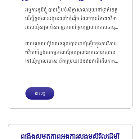
ក្នុងសកម្មភាពបម្រែបម្រួលអាកាសធាតុ
អង្គការភូមិខ្ញុំ បានរៀបចំសិក្ខាសាលាមួយនៅថ្នាក់ខេត្ត
ដើម្បីផ្តល់ពានរង្វាន់ដល់ឃុំឆ្មើម ដែលបានវិភាជថវិកា
របស់ឃុំសម្រាប់សកម្មភាពបម្រែបម្រួលអាកាសធាតុ
និងផ្តល់រង្វាន់ដល់ស្ត្រីជនជាតិដើមភាគតិច និងយុវជន
ជាលទ្ធផលឃុំដែលទទួលបានជាឃុំឆ្មើមក្នុងការវិភាជ
ជនជាតិដើមភាគតិចដែលសកម្មក្នុងការស្នើសុំក្រុម
ថវិកាឃុំក្នុងសកម្មភាពបម្រែបម្រួលអាកាសធាតុបាន
ប្រឹក្សាឃុំវិភាជថវិកាឃុំទៅក្នុងសកម្មភាពបម្រែបម្រួល
ទៅឃុំក្បាលរមាស និងក្រុមយុវជនជនជាតិដើមភាគ
អាកាសធាតុ។ សិក្ខាសាលានេះមានអ្នកចូលរួមចំនួន
តិច ដែលសកម្មធ្វើការជាមួយឃុំក្នុងការដាក់បញ្ចូល
១២០ នាក់ (ស្ត្រី ៦៤ នាក់ យុវជន ៥៦ នាក់ ០៣ក្រុម
សកម្មភាពបម្រែបម្រួលអាកាសធាតុក្នុងកម្មវិធី
ស្រលាញ់ភេទដូចគ្នា ០៣ ជនពិការ)។ សមាសភាព
វិនិយោគឃុំ បានទៅលើក្រុមយុវជនមកពី
ចូលរួមមានដូចជា បណ្តាញស្ត្រីជនជាតិដើមភាគតិច
អានបន្ត
ភូមិសាមឃួយ។ ចំនែកឯក្រុមស្រ្តីជនជាតិដើមភាគតិច
បណ្តាញយុវជនជនជាតិដើមភាគតិចមកពី០៧ភូមិ និង
បានទៅលើក្រុមស្រ្តីពីភូមិទន្សោង។
ក្រុមប្រឹក្សាឃុំមកពីឃុំចំនួន០៤​ ឃុំ តំណាងស្រុក និង
.
តំណាងខេត្ត។ សកម្មភាពនេះត្រូវបានអនុវត្តនៅថ្ងៃទី
២៨ ខែកក្កដា ឆ្នាំ២០២២ នៅសណ្ឋាគាររស្មីពេជ្រ ក្នុង
ខេត្តស្ទឹងត្រែង។
ពង្រឹងសមត្ថភាពអង្គការសង្គមស៊ីវីលដើម្បី